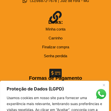
(32)98872-7678 | Juiz de Fora - MG
Links:
Minha conta
Carrinho
Finalizar compra
Senha perdida
Formas de Pagamento
Até 12x nos cartões: Visa, Mastercard, Elo, Hiper, Hipercard e American Express.
Proteção de Dados (LGPD)
Usamos cookies em nosso site para fornecer uma
experiência mais relevante, lembrando suas preferências e
Site Seguro
visitas repetidas. Ao clicar em “Aceitar”, concorda com a