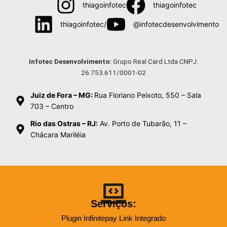
thiagoinfotec
thiagoinfotec
thiagoinfotec/
@infotecdesenvolvimento
Menu
Infotec Desenvolvimento:
Grupo Real Card Ltda CNPJ:
26.753.611/0001-02
Juiz de Fora – MG:
Rua Floriano Peixoto, 550 – Sala
703 – Centro
Rio das Ostras – RJ:
Av. Porto de Tubarão, 11 –
Chácara Mariléia
Serviços:
Plugin Infinitepay Link Integrado