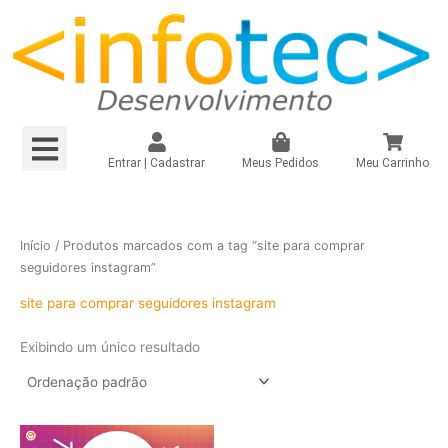
Ir
para
o
conteúdo
Menu
Loja Virtual R$149,90/mês
Loja Virtual – Própria
Site e Landing Pag
Plugin Infinitepay Link Integrado WooCommerce
Instagram – Seguidores Brasileiros + Mistos
Registrar Domínio
Entrar | Cadastrar
Meus Pedidos
Meu Carrinho
Início
/ Produtos marcados com a tag “site para comprar
seguidores instagram”
site para comprar seguidores instagram
Exibindo um único resultado