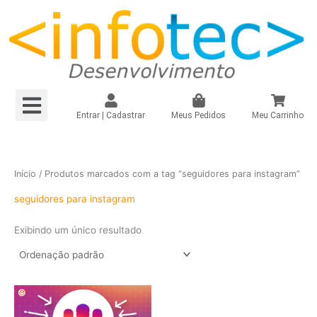
Ir
para
o
conteúdo
Menu
Loja Virtual R$149,90/mês
Loja Virtual – Própria
Site e Landing Pag
Plugin Infinitepay Link Integrado WooCommerce
Instagram – Seguidores Brasileiros + Mistos
Registrar Domínio
Entrar | Cadastrar
Meus Pedidos
Meu Carrinho
Início
/ Produtos marcados com a tag “seguidores para instagram”
seguidores para instagram
Exibindo um único resultado