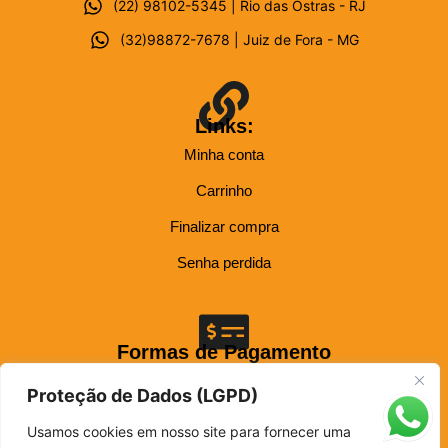
(22) 98102-5345 | Rio das Ostras - RJ
(32)98872-7678 | Juiz de Fora - MG
Links:
Minha conta
Carrinho
Finalizar compra
Senha perdida
Formas de Pagamento
Até 12x nos cartões: Visa, Mastercard, Elo, Hiper, Hipercard e American Express.
Proteção de Dados (LGPD)
Usamos cookies em nosso site para fornecer uma