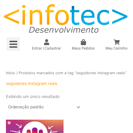
Ir
para
o
conteúdo
Menu
Loja Virtual R$149,90/mês
Loja Virtual – Própria
Site e Landing Pag
Plugin Infinitepay Link Integrado WooCommerce
Instagram – Seguidores Brasileiros + Mistos
Registrar Domínio
Entrar | Cadastrar
Meus Pedidos
Meu Carrinho
Início
/ Produtos marcados com a tag “seguidores instagram reais”
seguidores instagram reais
Exibindo um único resultado