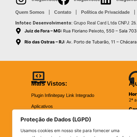
Quem Somos
Contato
Política de Privacidade
Infotec Desenvolvimento:
Grupo Real Card Ltda CNPJ: 26
Juiz de Fora – MG:
Rua Floriano Peixoto, 550 – Sala 703
Rio das Ostras – RJ:
Av. Porto de Tubarão, 11 – Chácara 
Mais Vistos:
Aj
Hor
Plugin Infinitepay Link Integrado
2ª a
Aplicativos
Can
Instagram – Seguidores Brasileiros + Mistos
Proteção de Dados (LGPD)
Loja Virtual R$149,90/mês
Usamos cookies em nosso site para fornecer uma