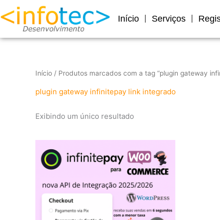
Ir
para
Início
Serviços
Regis
o
conteúdo
Início
/ Produtos marcados com a tag “plugin gateway infin
plugin gateway infinitepay link integrado
Exibindo um único resultado