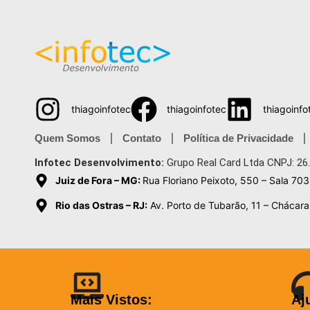
thiagoinfotec
thiagoinfotec
thiagoinfo
Quem Somos
Contato
Política de Privacidade
Infotec Desenvolvimento:
Grupo Real Card Ltda CNPJ: 26
Juiz de Fora – MG:
Rua Floriano Peixoto, 550 – Sala 703
Rio das Ostras – RJ:
Av. Porto de Tubarão, 11 – Chácara 
Mais Vistos:
Aj