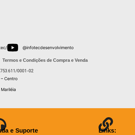
tec/
@infotecdesenvolvimento
Termos e Condições de Compra e Venda
.753.611/0001-02
 – Centro
Mariléia
uda e Suporte
Links: