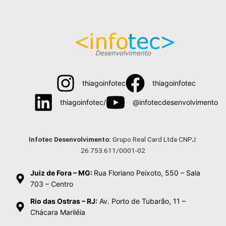
thiagoinfotec
thiagoinfotec
thiagoinfotec/
@infotecdesenvolvimento
Menu
Infotec Desenvolvimento:
Grupo Real Card Ltda CNPJ:
26.753.611/0001-02
Juiz de Fora – MG:
Rua Floriano Peixoto, 550 – Sala
703 – Centro
Rio das Ostras – RJ:
Av. Porto de Tubarão, 11 –
Chácara Mariléia