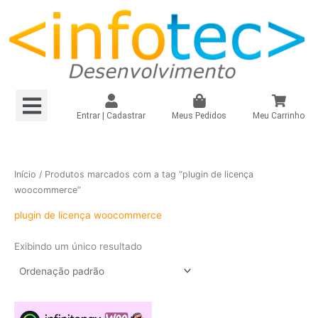
Ir
para
o
conteúdo
Menu
Loja Virtual R$149,90/mês
Loja Virtual – Própria
Site e Landing Pag
Plugin Infinitepay Link Integrado WooCommerce
Instagram – Seguidores Brasileiros + Mistos
Registrar Domínio
Entrar | Cadastrar
Meus Pedidos
Meu Carrinho
Início
/ Produtos marcados com a tag “plugin de licença
woocommerce”
plugin de licença woocommerce
Exibindo um único resultado