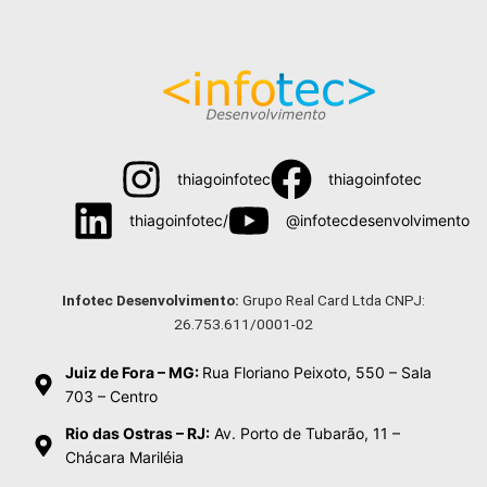
thiagoinfotec
thiagoinfotec
thiagoinfotec/
@infotecdesenvolvimento
Menu
Infotec Desenvolvimento:
Grupo Real Card Ltda CNPJ:
26.753.611/0001-02
Juiz de Fora – MG:
Rua Floriano Peixoto, 550 – Sala
703 – Centro
Rio das Ostras – RJ:
Av. Porto de Tubarão, 11 –
Chácara Mariléia