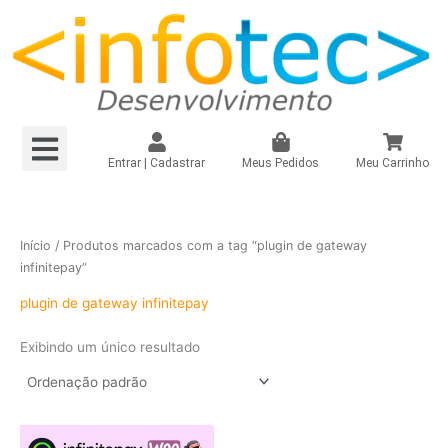
Ir
para
o
conteúdo
Menu
Loja Virtual R$149,90/mês
Loja Virtual – Própria
Site e Landing Pag
Plugin Infinitepay Link Integrado WooCommerce
Instagram – Seguidores Brasileiros + Mistos
Registrar Domínio
Entrar | Cadastrar
Meus Pedidos
Meu Carrinho
Início
/ Produtos marcados com a tag “plugin de gateway
infinitepay”
plugin de gateway infinitepay
Exibindo um único resultado