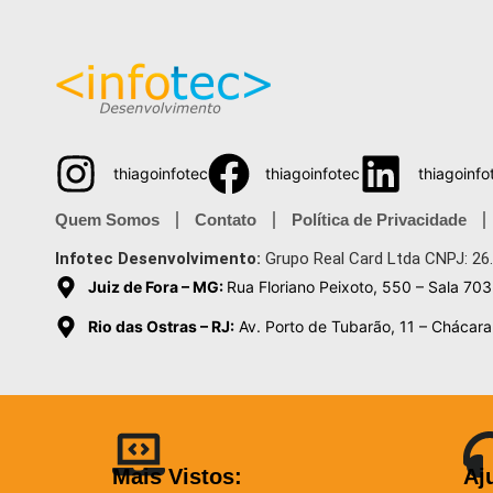
thiagoinfotec
thiagoinfotec
thiagoinfo
Quem Somos
Contato
Política de Privacidade
Infotec Desenvolvimento:
Grupo Real Card Ltda CNPJ: 26
Juiz de Fora – MG:
Rua Floriano Peixoto, 550 – Sala 703
Rio das Ostras – RJ:
Av. Porto de Tubarão, 11 – Chácara 
Mais Vistos:
Aj