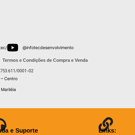
tec/
@infotecdesenvolvimento
Termos e Condições de Compra e Venda
.753.611/0001-02
 – Centro
Mariléia
uda e Suporte
Links: