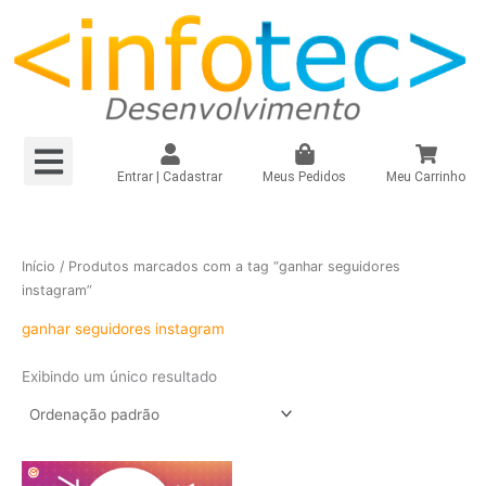
Ir
para
o
conteúdo
Menu
Loja Virtual R$149,90/mês
Loja Virtual – Própria
Site e Landing Pag
Plugin Infinitepay Link Integrado WooCommerce
Instagram – Seguidores Brasileiros + Mistos
Registrar Domínio
Entrar | Cadastrar
Meus Pedidos
Meu Carrinho
Início
/ Produtos marcados com a tag “ganhar seguidores
instagram”
ganhar seguidores instagram
Exibindo um único resultado