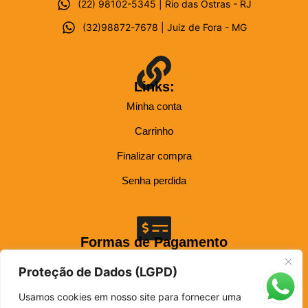
(22) 98102-5345 | Rio das Ostras - RJ
(32)98872-7678 | Juiz de Fora - MG
Links:
Minha conta
Carrinho
Finalizar compra
Senha perdida
Formas de Pagamento
Até 12x nos cartões: Visa, Mastercard, Elo, Hiper, Hipercard e American Express.
Proteção de Dados (LGPD)
Usamos cookies em nosso site para fornecer uma