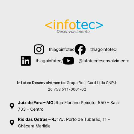
thiagoinfotec
thiagoinfotec
thiagoinfotec/
@infotecdesenvolvimento
Menu
Infotec Desenvolvimento:
Grupo Real Card Ltda CNPJ:
26.753.611/0001-02
Juiz de Fora – MG:
Rua Floriano Peixoto, 550 – Sala
703 – Centro
Rio das Ostras – RJ:
Av. Porto de Tubarão, 11 –
Chácara Mariléia