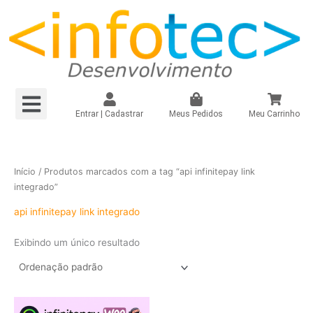
Ir
para
o
conteúdo
Menu
Loja Virtual R$149,90/mês
Loja Virtual – Própria
Site e Landing Pag
Plugin Infinitepay Link Integrado WooCommerce
Instagram – Seguidores Brasileiros + Mistos
Registrar Domínio
Entrar | Cadastrar
Meus Pedidos
Meu Carrinho
Início
/ Produtos marcados com a tag “api infinitepay link
integrado”
api infinitepay link integrado
Exibindo um único resultado