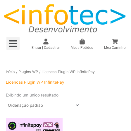
Ir
para
o
conteúdo
Menu
Loja Virtual R$149,90/mês
Loja Virtual – Própria
Site e Landing Pag
Plugin Infinitepay Link Integrado WooCommerce
Instagram – Seguidores Brasileiros + Mistos
Registrar Domínio
Entrar | Cadastrar
Meus Pedidos
Meu Carrinho
Início
/
Plugins WP
/ Licencas Plugin WP InfinitePay
Licencas Plugin WP InfinitePay
Exibindo um único resultado