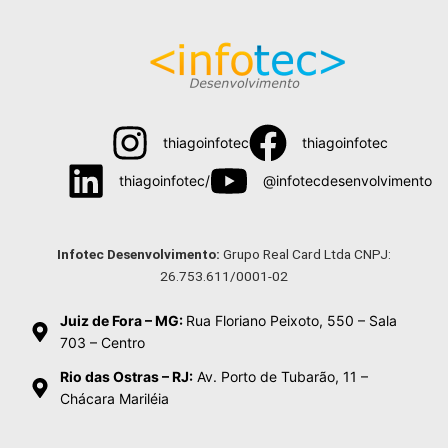
thiagoinfotec
thiagoinfotec
thiagoinfotec/
@infotecdesenvolvimento
Menu
Infotec Desenvolvimento:
Grupo Real Card Ltda CNPJ:
26.753.611/0001-02
Juiz de Fora – MG:
Rua Floriano Peixoto, 550 – Sala
703 – Centro
Rio das Ostras – RJ:
Av. Porto de Tubarão, 11 –
Chácara Mariléia