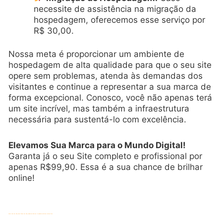
necessite de assistência na migração da
hospedagem, oferecemos esse serviço por
R$ 30,00.
Nossa meta é proporcionar um ambiente de
hospedagem de alta qualidade para que o seu site
opere sem problemas, atenda às demandas dos
visitantes e continue a representar a sua marca de
forma excepcional. Conosco, você não apenas terá
um site incrível, mas também a infraestrutura
necessária para sustentá-lo com excelência.
Elevamos Sua Marca para o Mundo Digital!
Garanta já o seu Site completo e profissional por
apenas R$99,90. Essa é a sua chance de brilhar
online!
como criar um site
,
como fazer um site
,
criação de site em jf
,
Criação de site em juiz de fora